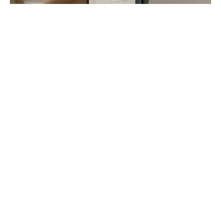
Atendemos diferentes necessidades em vidros e
espelhos, oferecendo soluções personalizadas para
cada cliente em Abolição. Entre nossos principais
serviços estão:
✔ Instalação de
box para banheiro
em vidro
temperado
✔ Colocação de
espelhos sob medida