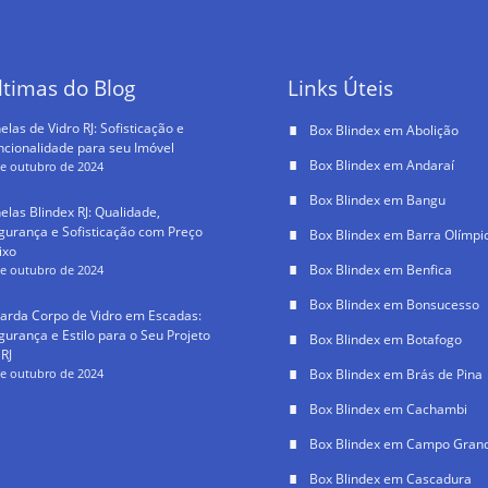
ltimas do Blog
Links Úteis
elas de Vidro RJ: Sofisticação e
Box Blindex em Abolição
ncionalidade para seu Imóvel
Box Blindex em Andaraí
de outubro de 2024
Box Blindex em Bangu
nelas Blindex RJ: Qualidade,
gurança e Sofisticação com Preço
Box Blindex em Barra Olímpi
ixo
Box Blindex em Benfica
de outubro de 2024
Box Blindex em Bonsucesso
arda Corpo de Vidro em Escadas:
gurança e Estilo para o Seu Projeto
Box Blindex em Botafogo
 RJ
de outubro de 2024
Box Blindex em Brás de Pina
Box Blindex em Cachambi
Box Blindex em Campo Grand
Box Blindex em Cascadura