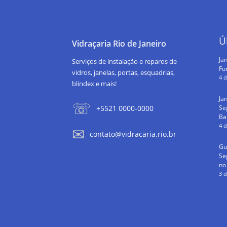
Ú
Vidraçaria Rio de Janeiro
Jan
Serviços de instalação e reparos de
Fu
vidros, janelas, portas, esquadrias,
4 
blindex e mais!
Ja
Se
+5521 0000-0000
Ba
4 
contato@vidracaria.rio.br
Gu
Se
no
3 