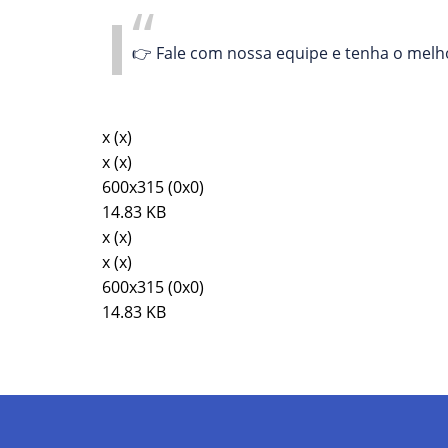
👉 Fale com nossa equipe e tenha o melh
x
(x)
x
(x)
600
x
315
(
0
x
0
)
14.83
KB
x
(x)
x
(x)
600
x
315
(
0
x
0
)
14.83
KB