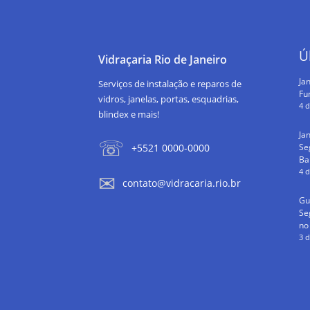
Ú
Vidraçaria Rio de Janeiro
Jan
Serviços de instalação e reparos de
Fu
vidros, janelas, portas, esquadrias,
4 
blindex e mais!
Ja
Se
+5521 0000-0000
Ba
4 
contato@vidracaria.rio.br
Gu
Se
no
3 