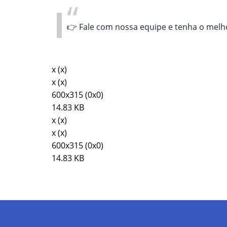
👉 Fale com nossa equipe e tenha o melh
x
(x)
x
(x)
600
x
315
(
0
x
0
)
14.83
KB
x
(x)
x
(x)
600
x
315
(
0
x
0
)
14.83
KB