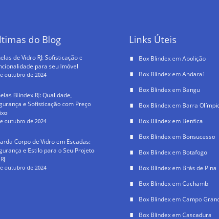
ltimas do Blog
Links Úteis
elas de Vidro RJ: Sofisticação e
Box Blindex em Abolição
ncionalidade para seu Imóvel
Box Blindex em Andaraí
de outubro de 2024
Box Blindex em Bangu
nelas Blindex RJ: Qualidade,
gurança e Sofisticação com Preço
Box Blindex em Barra Olímpi
ixo
Box Blindex em Benfica
de outubro de 2024
Box Blindex em Bonsucesso
arda Corpo de Vidro em Escadas:
gurança e Estilo para o Seu Projeto
Box Blindex em Botafogo
 RJ
de outubro de 2024
Box Blindex em Brás de Pina
Box Blindex em Cachambi
Box Blindex em Campo Grand
Box Blindex em Cascadura