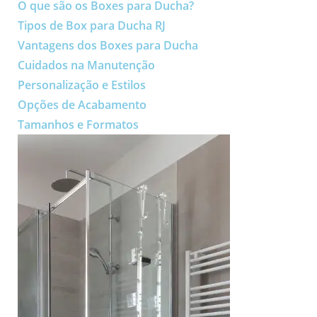
O que são os Boxes para Ducha?
Tipos de Box para Ducha RJ
Vantagens dos Boxes para Ducha
Cuidados na Manutenção
Personalização e Estilos
Opções de Acabamento
Tamanhos e Formatos